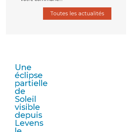
Toutes les actualités
Une
éclipse
partielle
de
Soleil
visible
depuis
Levens
le