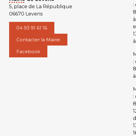
:
5, place de La République
06670 Levens
à
e
04 93 91 61 16
1
Contacter la Mairie
à
Facebook
M
:
à
M
:
8
1
1
1