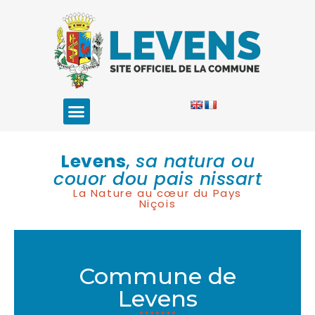
Levens
,
sa natura ou
couor dou pais nissart
La Nature au cœur du Pays
Niçois
Commune de
Levens