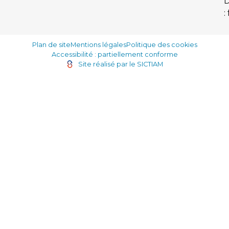
:
Plan de site
Mentions légales
Politique des cookies
Accessibilité : partiellement conforme
Site réalisé par le SICTIAM