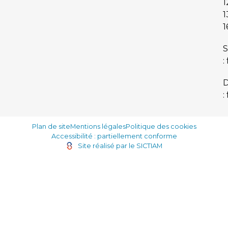
1
1
1
S
:
:
Plan de site
Mentions légales
Politique des cookies
Accessibilité : partiellement conforme
Site réalisé par le SICTIAM