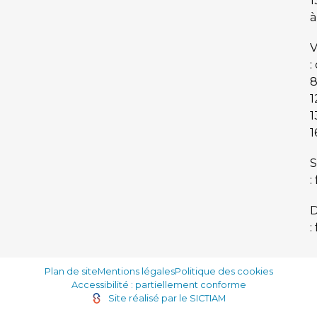
1
à
V
:
8
1
1
1
S
:
:
Plan de site
Mentions légales
Politique des cookies
Accessibilité : partiellement conforme
Site réalisé par le SICTIAM