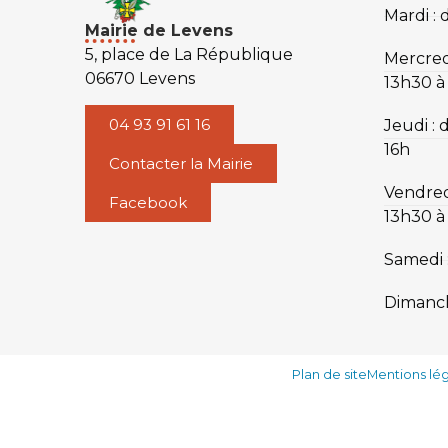
Mardi : 
Mairie de Levens
5, place de La République
Mercredi
06670 Levens
13h30 à
04 93 91 61 16
Jeudi : 
16h
Contacter la Mairie
Vendred
Facebook
13h30 à
Samedi 
Dimanch
Plan de site
Mentions lé