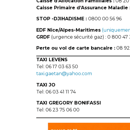
Caisse d’Allocation Familliales :
08 20 
Caisse Primaire d’Assurance Maladie 
STOP -DJIHADISME :
0800 00 56 96
EDF Nice/Alpes-Maritimes
(uniquemen
GRDF
(urgence sécurité gaz) : 0 800 47
Perte ou vol de carte bancaire :
08 92 
TAXI LEVENS
Tel: 06 17 03 63 50
taxi.gaetan@yahoo.com
TAXI JO
Tel: 06 03 41 11 74
TAXI GREGORY BONIFASSI
Tel: 06 23 75 06 00