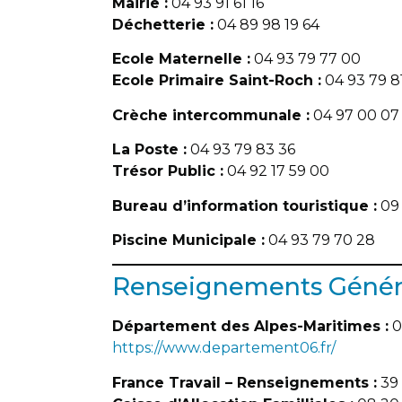
Mairie :
04 93 91 61 16
Déchetterie :
04 89 98 19 64
Ecole Maternelle :
04 93 79 77 00
Ecole Primaire Saint-Roch :
04 93 79 8
Crèche intercommunale :
04 97 00 07
La Poste :
04 93 79 83 36
Trésor Public :
04 92 17 59 00
Bureau d’information touristique :
09 
Piscine Municipale :
04 93 79 70 28
Renseignements Géné
Département des Alpes-Maritimes :
0
https://www.departement06.fr/
France Travail – Renseignements :
39