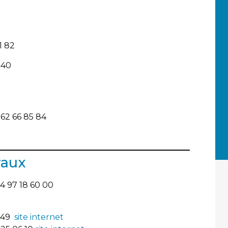
1 82
 40
62 66 85 84
raux
4 97 18 60 00
 49
site internet