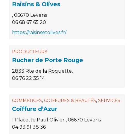
Raisins & Olives
, 06670 Levens
06 68 67 65 20
https://raisinsetolives.fr/
PRODUCTEURS
Rucher de Porte Rouge
2833 Rte de la Roquette,
06 76 22 35 14
,
,
COMMERCES
COIFFURES & BEAUTÉS
SERVICES
Coiffure d’Azur
1 Placette Paul Olivier , 06670 Levens
04 93 91 38 36