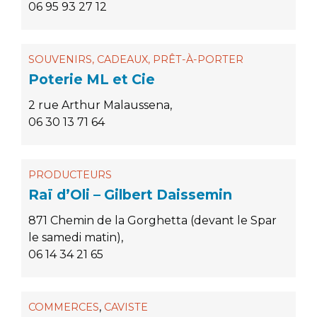
06 95 93 27 12
SOUVENIRS, CADEAUX, PRÊT-À-PORTER
Poterie ML et Cie
2 rue Arthur Malaussena,
06 30 13 71 64
PRODUCTEURS
Raï d’Oli – Gilbert Daissemin
871 Chemin de la Gorghetta (devant le Spar
le samedi matin),
06 14 34 21 65
,
COMMERCES
CAVISTE