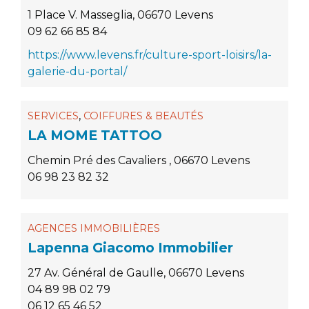
1 Place V. Masseglia, 06670 Levens
09 62 66 85 84
https://www.levens.fr/culture-sport-loisirs/la-
galerie-du-portal/
,
SERVICES
COIFFURES & BEAUTÉS
LA MOME TATTOO
Chemin Pré des Cavaliers , 06670 Levens
06 98 23 82 32
AGENCES IMMOBILIÈRES
Lapenna Giacomo Immobilier
27 Av. Général de Gaulle, 06670 Levens
04 89 98 02 79
06 12 65 46 52