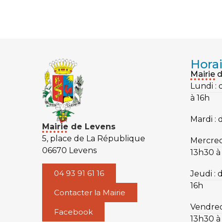
Horai
Mairie 
Lundi :
à 16h
Mardi : 
Mairie de Levens
5, place de La République
Mercredi
06670 Levens
13h30 à
04 93 91 61 16
Jeudi : 
16h
Contacter la Mairie
Vendred
Facebook
13h30 à