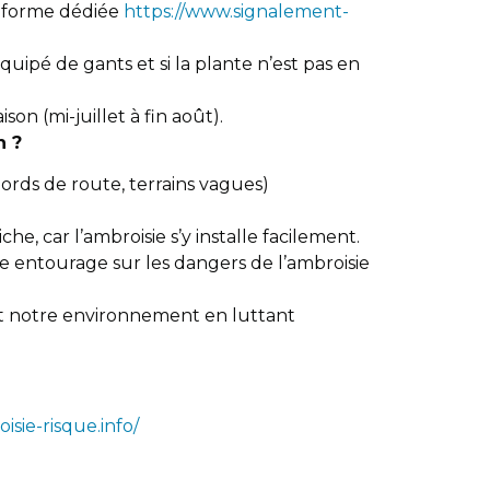
teforme dédiée
https://www.signalement-
quipé de gants et si la plante n’est pas en
aison (mi-juillet à fin août).
n ?
 bords de route, terrains vagues)
iche, car l’ambroisie s’y installe facilement.
e entourage sur les dangers de l’ambroisie
t notre environnement en luttant
isie-risque.info/