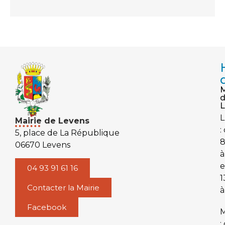
M
L
L
Mairie de Levens
:
5, place de La République
06670 Levens
à
e
04 93 91 61 16
1
Contacter la Mairie
à
Facebook
M
: