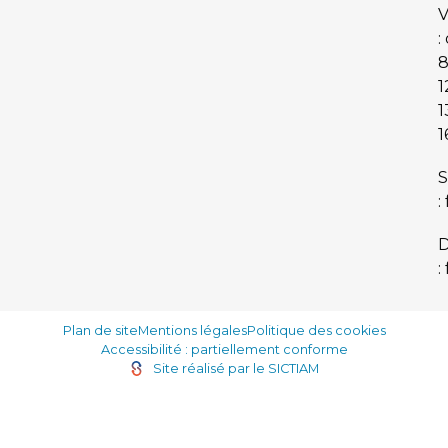
V
:
8
1
1
1
S
:
:
Plan de site
Mentions légales
Politique des cookies
Accessibilité : partiellement conforme
Site réalisé par le SICTIAM