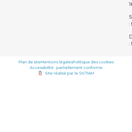
1
S
:
:
Plan de site
Mentions légales
Politique des cookies
Accessibilité : partiellement conforme
Site réalisé par le SICTIAM