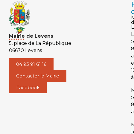
M
L
L
Mairie de Levens
:
5, place de La République
06670 Levens
à
e
04 93 91 61 16
1
Contacter la Mairie
à
Facebook
M
:
à
M
: