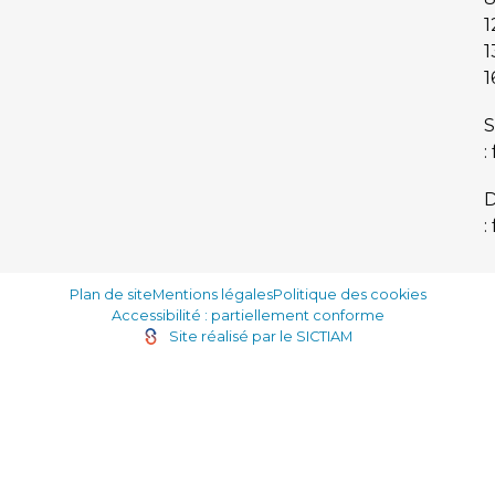
1
1
1
S
:
:
Plan de site
Mentions légales
Politique des cookies
Accessibilité : partiellement conforme
Site réalisé par le SICTIAM